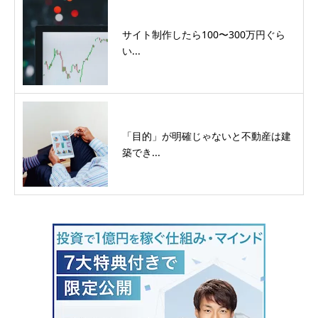
サイト制作したら100〜300万円ぐら
い...
「目的」が明確じゃないと不動産は建
築でき...