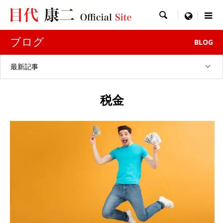

menu
ブログ
BLOG
最新記事
税金