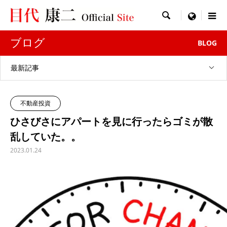

menu
ブログ
BLOG
最新記事
不動産投資
ひさびさにアパートを見に行ったらゴミが散
乱していた。。
2023.01.24