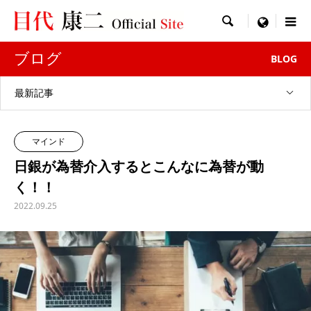

menu
ブログ
BLOG
最新記事
マインド
日銀が為替介入するとこんなに為替が動
く！！
2022.09.25