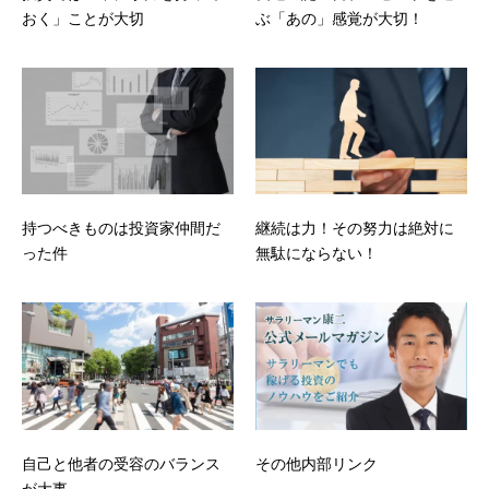
おく」ことが大切
ぶ「あの」感覚が大切！
持つべきものは投資家仲間だ
継続は力！その努力は絶対に
った件
無駄にならない！
自己と他者の受容のバランス
その他内部リンク
が大事