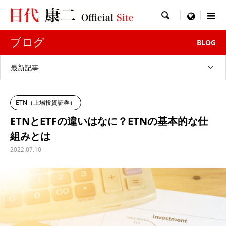

menu
ブログ
BLOG
最新記事
ETN（上場投資証券）
ETNとETFの違いはなに？ETNの基本的な仕
組みとは
2022.07.10