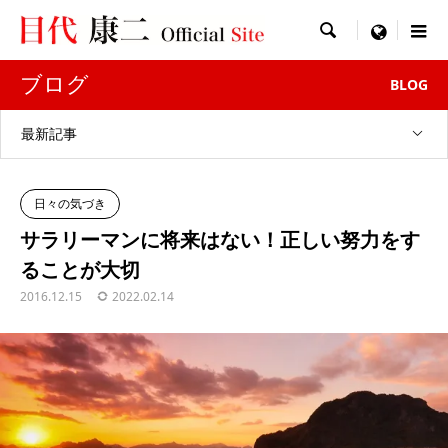

menu
ブログ
BLOG
最新記事
日々の気づき
サラリーマンに将来はない！正しい努力をす
ることが大切
2016.12.15
2022.02.14