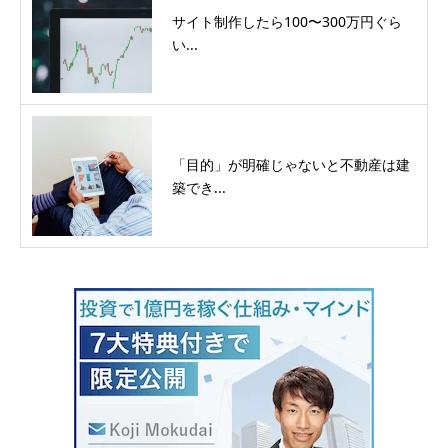
サイト制作したら100〜300万円ぐら
い...
「目的」が明確じゃないと不動産は建
築でき...