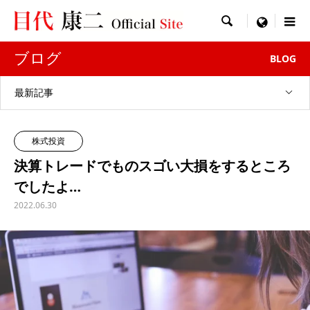

menu
ブログ
BLOG
最新記事
株式投資
決算トレードでものスゴい大損をするところ
でしたよ…
2022.06.30