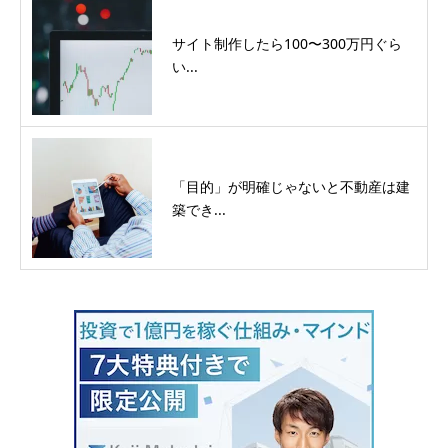
サイト制作したら100〜300万円ぐら
い...
「目的」が明確じゃないと不動産は建
築でき...