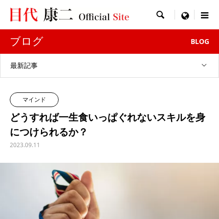

menu
ブログ
BLOG
最新記事
マインド
どうすれば一生食いっぱぐれないスキルを身
につけられるか？
2023.09.11